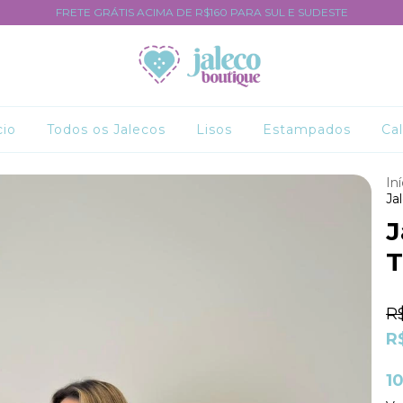
FRETE GRÁTIS ACIMA DE R$160 PARA SUL E SUDESTE
cio
Todos os Jalecos
Lisos
Estampados
Ca
Iní
Ja
J
T
R
R
1