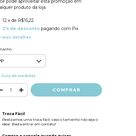
cê pode aproveitar esta promoção em
alquer produto da loja.
12
x de
R$15,22
2% de desconto
pagando com Pix
r mais detalhes
manho
Guia de medidas
Troca Fácil
Realizamos uma troca fácil, caso o tamanho não seja o
ideal. Basta entrar em contato!
Compre e cancele quando quiser.