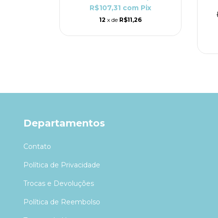
(5)
R$107,31
com
Pix
09,50
12
x de
R$11,26
m
Pix
26
Departamentos
Contato
Política de Privacidade
Trocas e Devoluções
Política de Reembolso