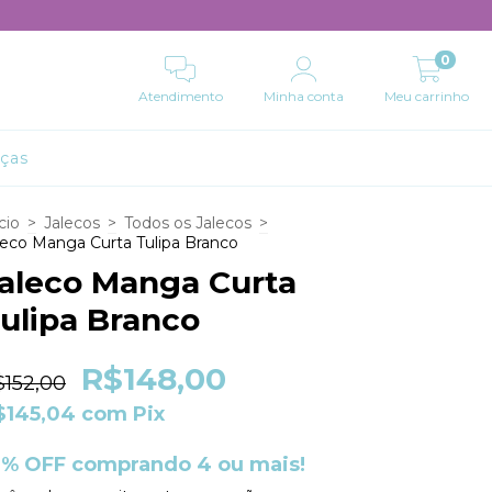
0
Atendimento
Minha conta
Meu carrinho
lças
cio
>
Jalecos
>
Todos os Jalecos
>
leco Manga Curta Tulipa Branco
aleco Manga Curta
ulipa Branco
R$148,00
$152,00
$145,04
com
Pix
0% OFF comprando 4 ou mais!