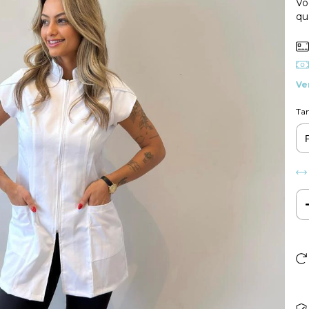
Vo
qu
Ve
Ta