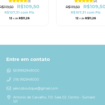
(1)
(2)
R$109,50
R$109,5
R$119,50
R$119,50
R$107,31
com
Pix
R$107,31
com
Pix
12
x de
R$11,26
12
x de
R$11,26
Entre em contato
5519992949000
(19) 992949000
jalecoboutique@gmail.com
Antonio de Carvalho, 110. Sala 02. Centro - Sumaré
SP