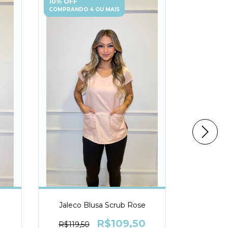
10% OFF
10% OFF
COMPRANDO 4 OU MAIS
COMPRANDO
Jaleco Blusa Scrub Rose
Jaleco Bl
Mi
R$109,50
R$119,50