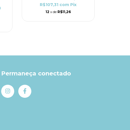
R$107,31
com
Pix
0
R$119,
12
x de
R$11,26
R$1
1
Permaneça conectado