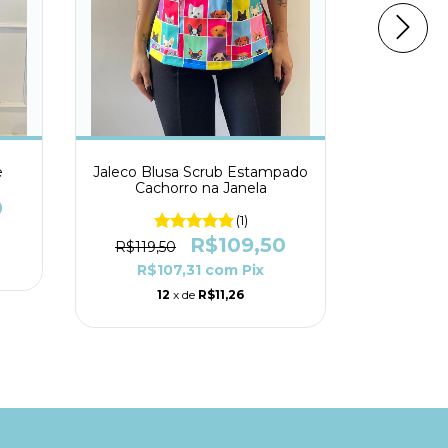
e
Jaleco Blusa Scrub Estampado
Jaleco 
Cachorro na Janela
0
(1)
R$119,
R$109,50
R$119,50
R$1
R$107,31
com
Pix
1
12
x de
R$11,26