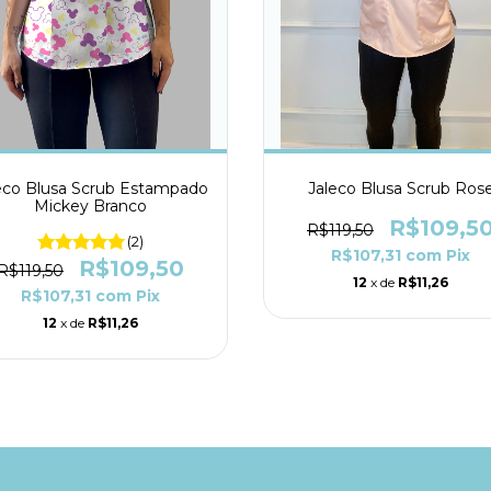
eco Blusa Scrub Estampado
Jaleco Blusa Scrub Ros
Mickey Branco
R$109,5
R$119,50
(2)
R$107,31
com
Pix
R$109,50
R$119,50
12
x de
R$11,26
R$107,31
com
Pix
12
x de
R$11,26