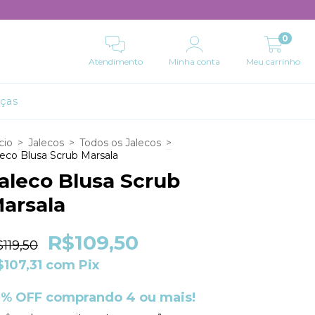
0
Atendimento
Minha conta
Meu carrinho
lças
cio
>
Jalecos
>
Todos os Jalecos
>
leco Blusa Scrub Marsala
aleco Blusa Scrub
arsala
R$109,50
119,50
$107,31
com
Pix
0% OFF comprando 4 ou mais!