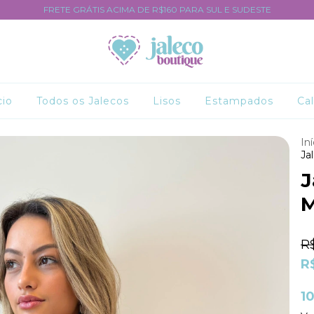
FRETE GRÁTIS ACIMA DE R$160 PARA SUL E SUDESTE
cio
Todos os Jalecos
Lisos
Estampados
Ca
Iní
Ja
J
M
R$
R
1