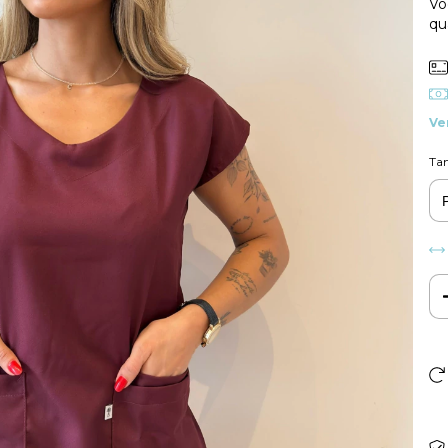
Vo
qu
Ve
Ta