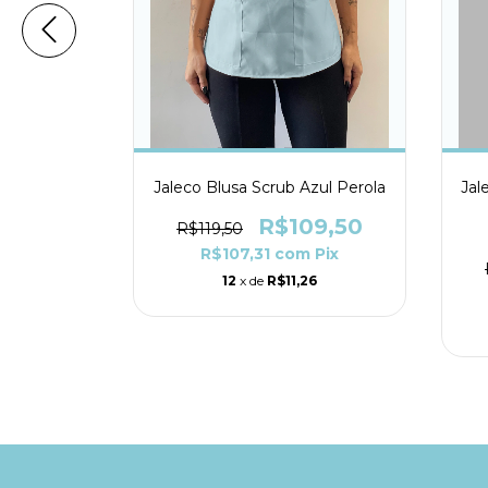
 Estampado
Jaleco Blusa Scrub Azul Perola
Jal
osa
R$109,50
R$119,50
(1)
R$107,31
com
Pix
09,50
12
x de
R$11,26
m
Pix
26