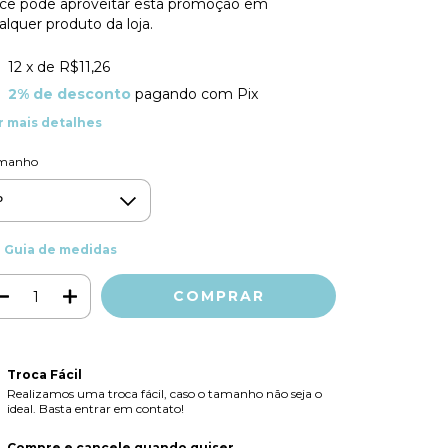
cê pode aproveitar esta promoção em
alquer produto da loja.
12
x de
R$11,26
2% de desconto
pagando com Pix
r mais detalhes
manho
Guia de medidas
Troca Fácil
Realizamos uma troca fácil, caso o tamanho não seja o
ideal. Basta entrar em contato!
Compre e cancele quando quiser.